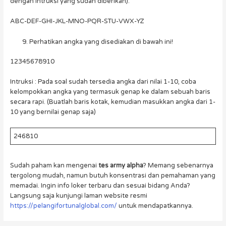
dengan intruksi yang sudah diberikan).
ABC-DEF-GHI-JKL-MNO-PQR-STU-VWX-YZ
Perhatikan angka yang disediakan di bawah ini!
12345678910
Intruksi : Pada soal sudah tersedia angka dari nilai 1-10, coba
kelompokkan angka yang termasuk genap ke dalam sebuah baris
secara rapi. (Buatlah baris kotak, kemudian masukkan angka dari 1-
10 yang bernilai genap saja)
246810
Sudah paham kan mengenai
tes army alpha
? Memang sebenarnya
tergolong mudah, namun butuh konsentrasi dan pemahaman yang
memadai. Ingin info loker terbaru dan sesuai bidang Anda?
Langsung saja kunjungi laman website resmi
https://pelangifortunalglobal.com/
untuk mendapatkannya.