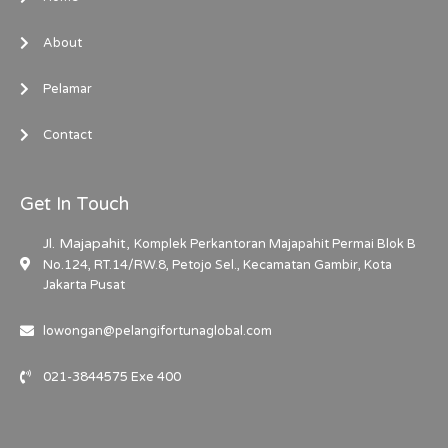
About
Pelamar
Contact
Get In Touch
Jl. Majapahit,
Komplek Perkantoran Majapahit Permai Blok B
No.124, RT.14/RW.8, Petojo Sel., Kecamatan Gambir, Kota
Jakarta Pusat
lowongan@pelangifortunaglobal.com
021-3844575 Exe 400