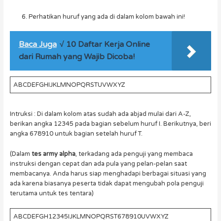
Perhatikan huruf yang ada di dalam kolom bawah ini!
Baca Juga
√ 10 Daftar Kerja Online
dari Rumah yang Wajib Dicoba!
ABCDEFGHIJKLMNOPQRSTUVWXYZ
Intruksi : Di dalam kolom atas sudah ada abjad mulai dari A-Z,
berikan angka 12345 pada bagian sebelum huruf I. Berikutnya, beri
angka 678910 untuk bagian setelah huruf T.
(Dalam
tes army alpha
, terkadang ada penguji yang membaca
instruksi dengan cepat dan ada pula yang pelan-pelan saat
membacanya. Anda harus siap menghadapi berbagai situasi yang
ada karena biasanya peserta tidak dapat mengubah pola penguji
terutama untuk tes tentara)
ABCDEFGH12345IJKLMNOPQRST678910UVWXYZ