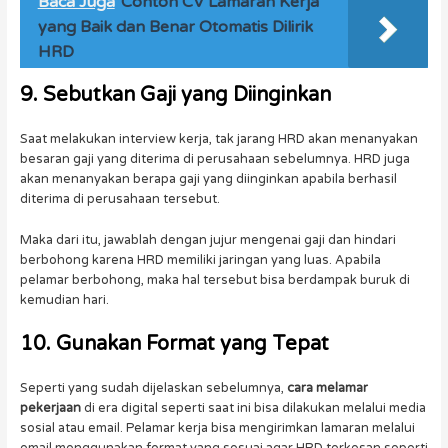
Baca Juga
Contoh CV Lamaran Kerja
yang Baik dan Benar Otomatis Dilirik
HRD
9. Sebutkan Gaji yang Diinginkan
Saat melakukan interview kerja, tak jarang HRD akan menanyakan
besaran gaji yang diterima di perusahaan sebelumnya. HRD juga
akan menanyakan berapa gaji yang diinginkan apabila berhasil
diterima di perusahaan tersebut.
Maka dari itu, jawablah dengan jujur mengenai gaji dan hindari
berbohong karena HRD memiliki jaringan yang luas. Apabila
pelamar berbohong, maka hal tersebut bisa berdampak buruk di
kemudian hari.
10. Gunakan Format yang Tepat
Seperti yang sudah dijelaskan sebelumnya,
cara melamar
pekerjaan
di era digital seperti saat ini bisa dilakukan melalui media
sosial atau email. Pelamar kerja bisa mengirimkan lamaran melalui
email menggunakan format yang sesuai agar HRD terkesan seperti