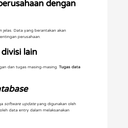
 perusahaan dengan
 jelas. Data yang berantakan akan
pentingan perusahaan.
visi lain
tingan dan tugas masing-masing.
Tugas data
tabase
ga
software update
yang digunakan oleh
 oleh data entry dalam melaksanakan