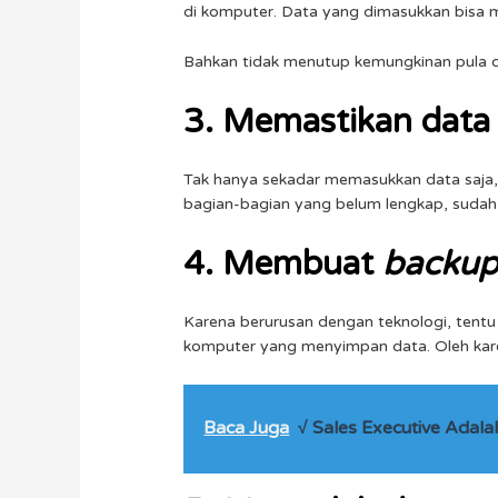
di komputer. Data yang dimasukkan bisa m
Bahkan tidak menutup kemungkinan pula d
3. Memastikan data
Tak hanya sekadar memasukkan data saja, 
bagian-bagian yang belum lengkap, sudah 
4. Membuat
backu
Karena berurusan dengan teknologi, tentu s
komputer yang menyimpan data. Oleh kare
Baca Juga
√ Sales Executive Adalah