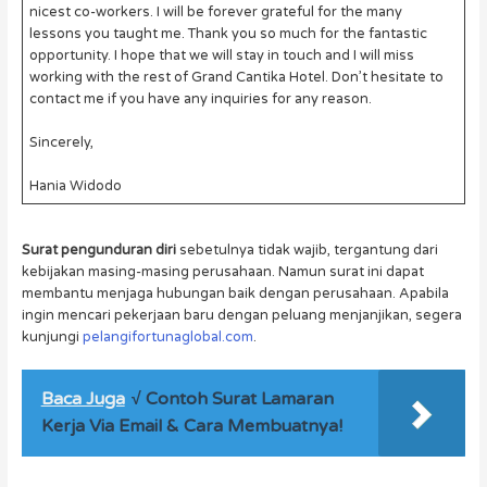
nicest co-workers. I will be forever grateful for the many
lessons you taught me. Thank you so much for the fantastic
opportunity. I hope that we will stay in touch and I will miss
working with the rest of Grand Cantika Hotel. Don’t hesitate to
contact me if you have any inquiries for any reason.
Sincerely,
Hania Widodo
Surat pengunduran diri
sebetulnya tidak wajib, tergantung dari
kebijakan masing-masing perusahaan. Namun surat ini dapat
membantu menjaga hubungan baik dengan perusahaan. Apabila
ingin mencari pekerjaan baru dengan peluang menjanjikan, segera
kunjungi
pelangifortunaglobal.com
.
Baca Juga
√ Contoh Surat Lamaran
Kerja Via Email & Cara Membuatnya!