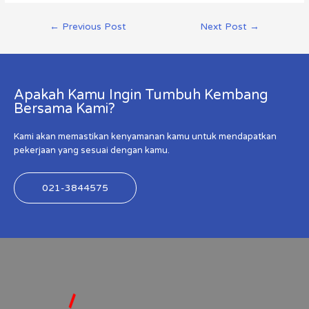
←
Previous Post
Next Post
→
Apakah Kamu Ingin Tumbuh Kembang
Bersama Kami?
Kami akan memastikan kenyamanan kamu untuk mendapatkan
pekerjaan yang sesuai dengan kamu.
021-3844575