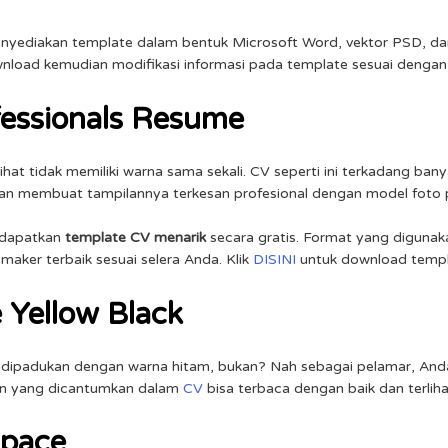
menyediakan template dalam bentuk Microsoft Word, vektor PSD, 
nload kemudian modifikasi informasi pada template sesuai dengan
fessionals Resume
ihat tidak memiliki warna sama sekali. CV seperti ini terkadang ba
kan membuat tampilannya terkesan profesional dengan model foto 
l dapatkan
template CV menarik
secara gratis. Format yang diguna
aker terbaik sesuai selera Anda. Klik
DISINI
untuk download templ
 Yellow Black
k dipadukan dengan warna hitam, bukan? Nah sebagai pelamar, An
san yang dicantumkan dalam
CV
bisa terbaca dengan baik dan terlih
Space