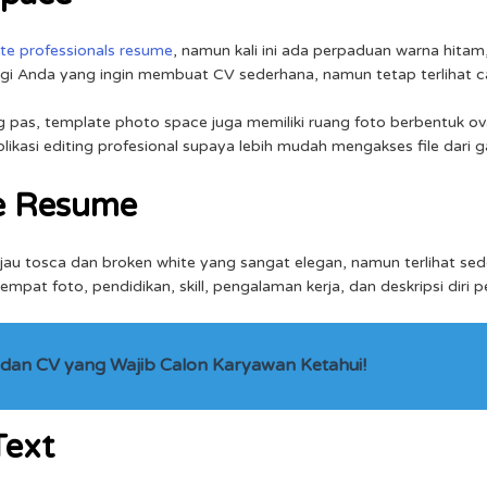
te professionals resume
, namun kali ini ada perpaduan warna hitam
gi Anda yang ingin membuat CV sederhana, namun tetap terlihat c
pas, template photo space juga memiliki ruang foto berbentuk oval
ikasi editing profesional supaya lebih mudah mengakses file dari g
ve Resume
jau tosca dan broken white yang sangat elegan, namun terlihat sed
pat foto, pendidikan, skill, pengalaman kerja, dan deskripsi diri 
dan CV yang Wajib Calon Karyawan Ketahui!
Text