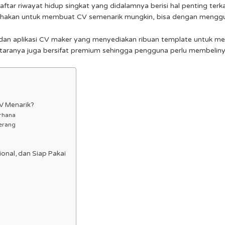
aftar riwayat hidup singkat yang didalamnya berisi hal penting terkai
 usahakan untuk membuat CV semenarik mungkin, bisa dengan meng
ite dan aplikasi CV maker yang menyediakan ribuan template untu
ntaranya juga bersifat premium sehingga pengguna perlu membelin
V Menarik?
rhana
Terang
onal, dan Siap Pakai