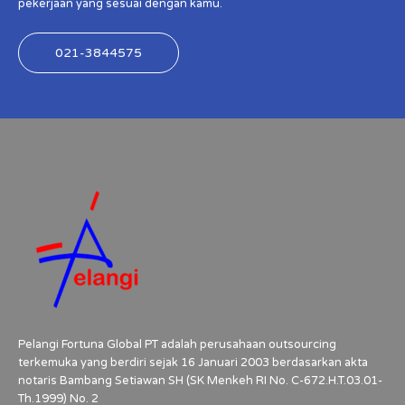
pekerjaan yang sesuai dengan kamu.
021-3844575
Pelangi Fortuna Global PT adalah perusahaan outsourcing
terkemuka yang berdiri sejak 16 Januari 2003 berdasarkan akta
notaris Bambang Setiawan SH (SK Menkeh RI No. C-672.H.T.03.01-
Th.1999) No. 2