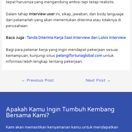
tepat harusnya yang mengandung ambisi tapi tetap realistis.
Dalam tahap
interview user
ini, sikap, jawaban, dan body language
dari pelamarlah yang akan menentukan diterima atau tidaknya di
perusahaan.
Baca Juga :
Tanda Diterima Kerja Saat Interview dan Lolos Interview
Bagi para pelamar kerja yang ingin mendapat pekerjaan sesuai
kemampuan, kunjungi situs
pelangifortunaglobal.com
untuk
informasi lebih lengkap tentang pekerjaan.
←
Previous Post
Next Post
→
Apakah Kamu Ingin Tumbuh Kembang
Bersama Kami?
Kami akan memastikan kenyamanan kamu untuk mendapatkan