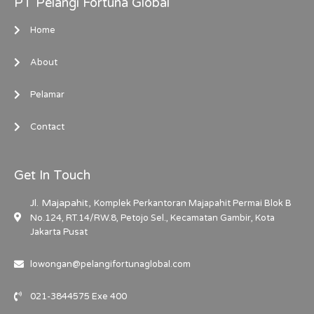
PT Pelangi Fortuna Global
Home
About
Pelamar
Contact
Get In Touch
Jl. Majapahit,
Komplek Perkantoran Majapahit Permai Blok B
No.124, RT.14/RW.8, Petojo Sel., Kecamatan Gambir, Kota
Jakarta Pusat
lowongan@pelangifortunaglobal.com
021-3844575 Exe 400